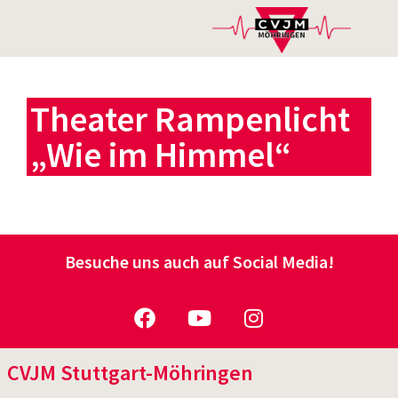
Theater Rampenlicht
„Wie im Himmel“
Besuche uns auch auf Social Media!
CVJM Stuttgart-Möhringen