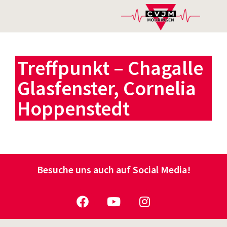
Treffpunkt – Chagalle
Glasfenster, Cornelia
Hoppenstedt
Besuche uns auch auf Social Media!