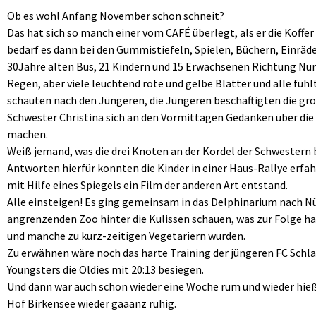
Ob es wohl Anfang November schon schneit?
Das hat sich so manch einer vom CAFÉ überlegt, als er die Koffer
bedarf es dann bei den Gummistiefeln, Spielen, Büchern, Einräd
30Jahre alten Bus, 21 Kindern und 15 Erwachsenen Richtung N
Regen, aber viele leuchtend rote und gelbe Blätter und alle fühl
schauten nach den Jüngeren, die Jüngeren beschäftigten die gr
Schwester Christina sich an den Vormittagen Gedanken über die 
machen.
Weiß jemand, was die drei Knoten an der Kordel der Schwestern
Antworten hierfür konnten die Kinder in einer Haus-Rallye erfah
mit Hilfe eines Spiegels ein Film der anderen Art entstand.
Alle einsteigen! Es ging gemeinsam in das Delphinarium nach Nü
angrenzenden Zoo hinter die Kulissen schauen, was zur Folge h
und manche zu kurz-zeitigen Vegetariern wurden.
Zu erwähnen wäre noch das harte Training der jüngeren FC Sch
Youngsters die Oldies mit 20:13 besiegen.
Und dann war auch schon wieder eine Woche rum und wieder hieß 
Hof Birkensee wieder gaaanz ruhig.