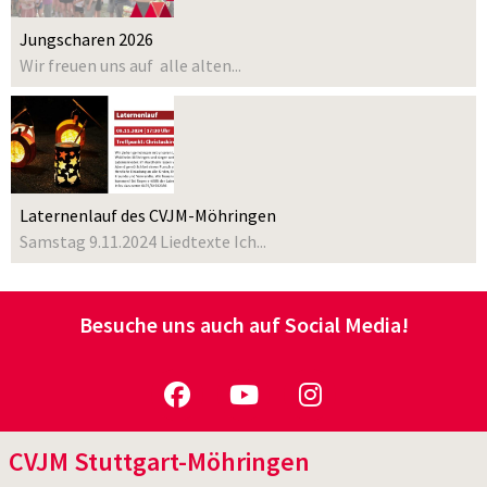
Jungscharen 2026
Wir freuen uns auf alle alten...
Laternenlauf des CVJM-Möhringen
Samstag 9.11.2024 Liedtexte Ich...
Besuche uns auch auf Social Media!
CVJM Stuttgart-Möhringen